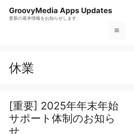
コ
GroovyMedia Apps Updates
ン
テ
更新の基本情報をお知らせします
ン
メ
ツ
へ
ス
ニ
キ
ッ
休業
ュ
プ
ー
[重要] 2025年年末年始
サポート体制のお知ら
せ