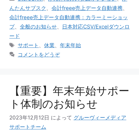
テ
んたんサブスク
、
会計freee売上データ自動連携
、
ゴ
会計freee売上データ自動連携：カラーミーショッ
リ
プ
、
全般のお知らせ
、
日本対応CSV/Excelダウンロ
ー
ード
タ
サポート
、
休業
、
年末年始
グ
コメントをどうぞ
【重要】年末年始サポー
ト体制のお知らせ
2023年12月12日
によって
グルーヴィーメディア
サポートチーム