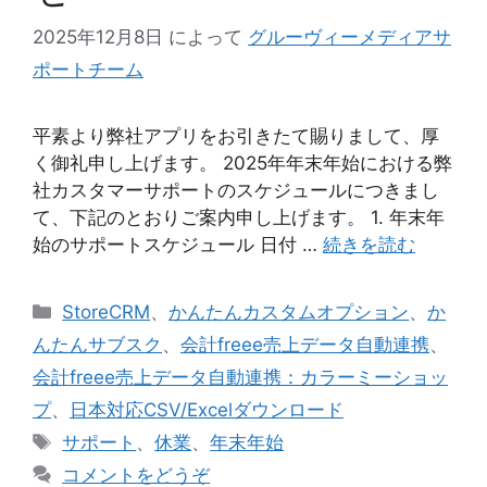
2025年12月8日
によって
グルーヴィーメディアサ
ポートチーム
平素より弊社アプリをお引きたて賜りまして、厚
く御礼申し上げます。 2025年年末年始における弊
社カスタマーサポートのスケジュールにつきまし
て、下記のとおりご案内申し上げます。 1. 年末年
始のサポートスケジュール 日付 …
続きを読む
カ
StoreCRM
、
かんたんカスタムオプション
、
か
テ
んたんサブスク
、
会計freee売上データ自動連携
、
ゴ
会計freee売上データ自動連携：カラーミーショッ
リ
プ
、
日本対応CSV/Excelダウンロード
ー
タ
サポート
、
休業
、
年末年始
グ
コメントをどうぞ