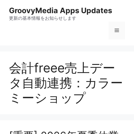
コ
GroovyMedia Apps Updates
ン
テ
更新の基本情報をお知らせします
ン
メ
ツ
へ
ス
ニ
キ
ッ
会計freee売上デー
ュ
プ
タ自動連携：カラー
ー
ミーショップ