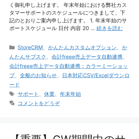
く御礼申し上げます。 年末年始における弊社カス
タマーサポートのスケジュールにつきまして、下
記のとおりご案内申し上げます。 1. 年末年始のサ
ポートスケジュール 日付 内容 20 …
続きを読む
カ
StoreCRM
、
かんたんカスタムオプション
、
か
テ
んたんサブスク
、
会計freee売上データ自動連携
、
ゴ
会計freee売上データ自動連携：カラーミーショッ
リ
プ
、
全般のお知らせ
、
日本対応CSV/Excelダウンロ
ー
ード
タ
サポート
、
休業
、
年末年始
グ
コメントをどうぞ