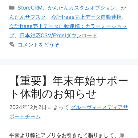
カ
StoreCRM
、
かんたんカスタムオプション
、
か
テ
んたんサブスク
、
会計freee売上データ自動連携
、
ゴ
会計freee売上データ自動連携：カラーミーショッ
リ
プ
、
日本対応CSV/Excelダウンロード
ー
コメントをどうぞ
【重要】年末年始サポー
ト体制のお知らせ
2024年12月2日
によって
グルーヴィーメディアサ
ポートチーム
平素より弊社アプリをお引きたて賜りまして、厚