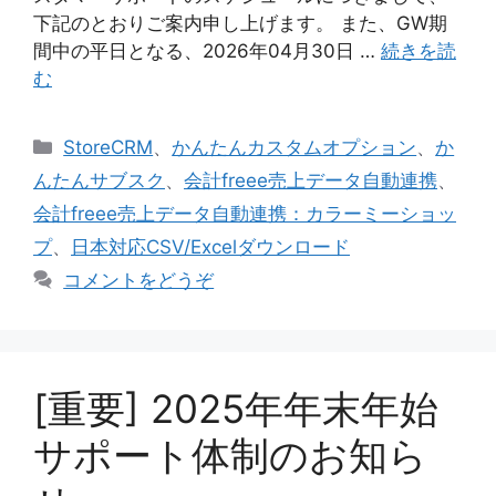
下記のとおりご案内申し上げます。 また、GW期
間中の平日となる、2026年04月30日 …
続きを読
む
カ
StoreCRM
、
かんたんカスタムオプション
、
か
テ
んたんサブスク
、
会計freee売上データ自動連携
、
ゴ
会計freee売上データ自動連携：カラーミーショッ
リ
プ
、
日本対応CSV/Excelダウンロード
ー
コメントをどうぞ
[重要] 2025年年末年始
サポート体制のお知ら