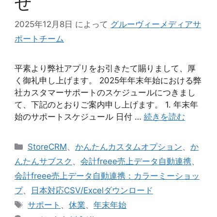
せ
2025年12月8日
によって
グルーヴィーメディアサ
ポートチーム
平素より弊社アプリをお引きたて賜りまして、厚
く御礼申し上げます。 2025年年末年始における弊
社カスタマーサポートのスケジュールにつきまし
て、下記のとおりご案内申し上げます。 1. 年末年
始のサポートスケジュール 日付 …
続きを読む
カ
StoreCRM
、
かんたんカスタムオプション
、
か
テ
んたんサブスク
、
会計freee売上データ自動連携
、
ゴ
会計freee売上データ自動連携：カラーミーショッ
リ
プ
、
日本対応CSV/Excelダウンロード
ー
タ
サポート
、
休業
、
年末年始
グ