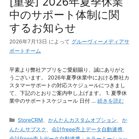
[重要] 2026年夏季休業
中のサポート体制に関
するお知らせ
2026年7月13日
によって
グルーヴィーメディアサ
ポートチーム
平素より弊社アプリをご愛顧賜り、誠にありがと
うございます。 2026年夏季休業中における弊社カ
スタマーサポートの対応スケジュールにつきまし
て、下記のとおりご案内申し上げます。 1. 夏季休
業中のサポートスケジュール 日付 …
続きを読む
カ
StoreCRM
、
かんたんカスタムオプション
、
か
テ
んたんサブスク
、
会計freee売上データ自動連携
、
ゴ
会計freee売上データ自動連携：カラーミーショッ