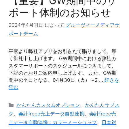
【重要】GW期間中のサ
ポート体制のお知らせ
2024年4月11日
によって
グルーヴィーメディアサ
ポートチーム
平素より弊社アプリをお引きたて賜りまして、厚
く御礼申し上げます。 GW期間中における弊社カ
スタマーサポートのスケジュールにつきまして、
下記のとおりご案内申し上げます。 また、GW期
間中の平日となる、04月30日（火）～2 …
続きを
読む
カ
かんたんカスタムオプション
、
かんたんサブス
テ
ク
、
会計freee売上データ自動連携
、
会計freee売
ゴ
上データ自動連携：カラーミーショップ
、
日本対
リ