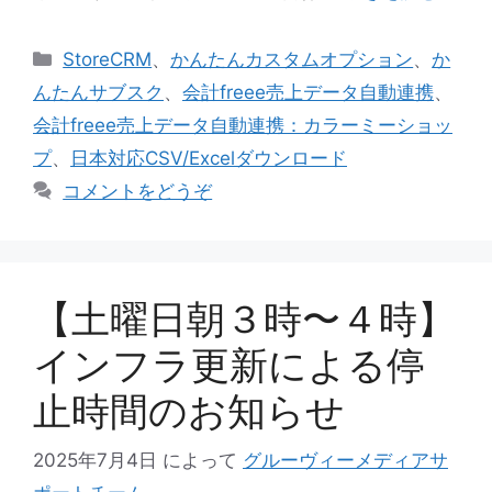
カ
StoreCRM
、
かんたんカスタムオプション
、
か
テ
んたんサブスク
、
会計freee売上データ自動連携
、
ゴ
会計freee売上データ自動連携：カラーミーショッ
リ
プ
、
日本対応CSV/Excelダウンロード
ー
コメントをどうぞ
【土曜日朝３時〜４時】
インフラ更新による停
止時間のお知らせ
2025年7月4日
によって
グルーヴィーメディアサ