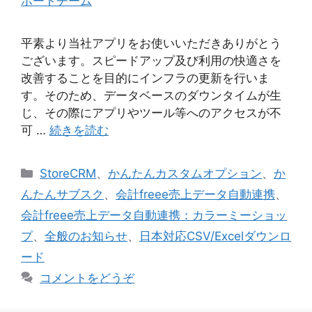
ポートチーム
平素より当社アプリをお使いいただきありがとう
ございます。スピードアップ及び利用の快適さを
改善することを目的にインフラの更新を行いま
す。そのため、データベースのダウンタイムが生
じ、その際にアプリやツール等へのアクセスが不
可 …
続きを読む
カ
StoreCRM
、
かんたんカスタムオプション
、
か
テ
んたんサブスク
、
会計freee売上データ自動連携
、
ゴ
会計freee売上データ自動連携：カラーミーショッ
リ
プ
、
全般のお知らせ
、
日本対応CSV/Excelダウンロ
ー
ード
コメントをどうぞ