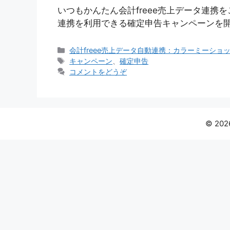
いつもかんたん会計freee売上データ連携を
連携を利用できる確定申告キャンペーンを開
カ
会計freee売上データ自動連携：カラーミーショ
テ
タ
キャンペーン
、
確定申告
ゴ
グ
コメントをどうぞ
リ
ー
© 202