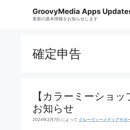
コ
GroovyMedia Apps Update
ン
テ
更新の基本情報をお知らせします
ン
ツ
へ
ス
確定申告
キ
ッ
プ
【カラーミーショップ
お知らせ
2024年2月7日
によって
グルーヴィーメディアサポ