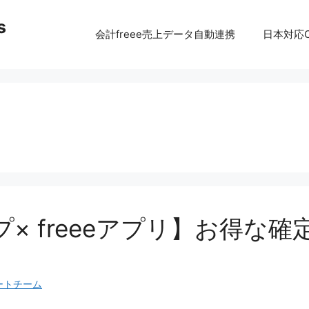
s
会計freee売上データ自動連携
日本対応C
× freeeアプリ】お得な
ートチーム