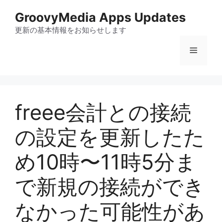
コ
GroovyMedia Apps Updates
ン
テ
更新の基本情報をお知らせします
ン
メ
ツ
へ
ス
ニ
キ
ッ
freee会計との接続
ュ
プ
の設定を更新したた
ー
め10時〜11時5分ま
で新規の接続ができ
なかった可能性があ