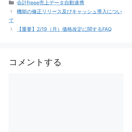
カ
会計freee売上データ自動連携
テ
機能の修正リリース及びキャッシュ導入につい
ゴ
て
リ
【重要】2/19（月）価格改定に関するFAQ
ー
コメントする
コ
メ
ン
ト