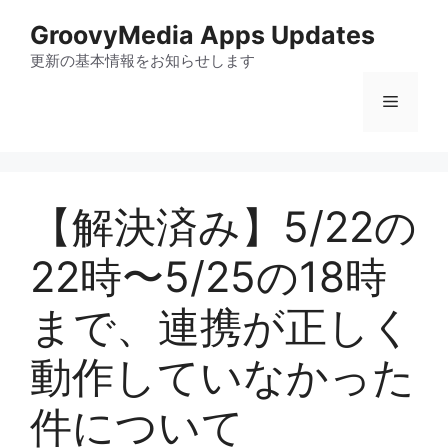
コ
GroovyMedia Apps Updates
ン
テ
更新の基本情報をお知らせします
ン
メ
ツ
へ
ス
ニ
キ
ッ
【解決済み】5/22の
ュ
プ
22時〜5/25の18時
ー
まで、連携が正しく
動作していなかった
件について