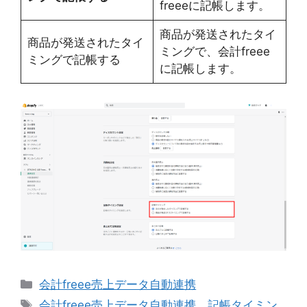
freeeに記帳します。
商品が発送されたタイ
商品が発送されたタイ
ミングで、会計freee
ミングで記帳する
に記帳します。
カ
会計freee売上データ自動連携
テ
タ
会計freee売上データ自動連携
、
記帳タイミン