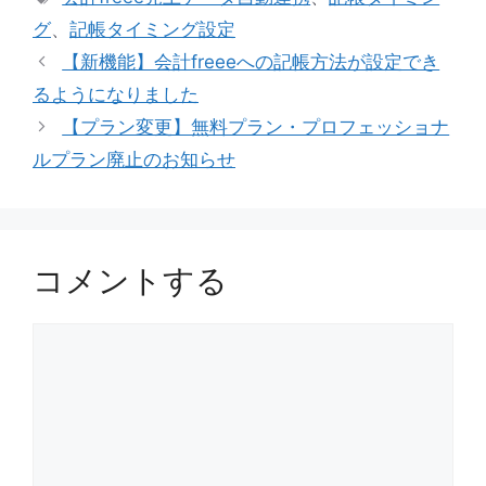
ゴ
グ
グ
、
記帳タイミング設定
リ
【新機能】会計freeeへの記帳方法が設定でき
ー
るようになりました
【プラン変更】無料プラン・プロフェッショナ
ルプラン廃止のお知らせ
コメントする
コ
メ
ン
ト