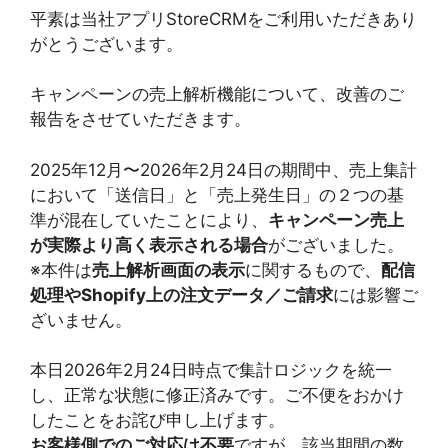
平素は当社アプリStoreCRMをご利用いただきあり
がとうございます。
キャンペーンの売上解析機能について、改善のご
報告をさせていただきます。
2025年12月〜2026年2月24日の期間中、売上集計
において「送信日」と「売上発生日」の２つの基
準が混在していたことにより、
キャンペーン売上
が実際より高く表示される場合
がございました。
※本件は
売上解析画面の表示
に関するもので、
配信
処理やShopify上の注文データ／ご請求
には影響ご
ざいません。
本日2026年2月24日時点で集計ロジックを統一
し、正常な状態に修正済みです。ご不便をおかけ
したことをお詫び申し上げます。
お客様側でのご対応は不要
ですが、該当期間の数