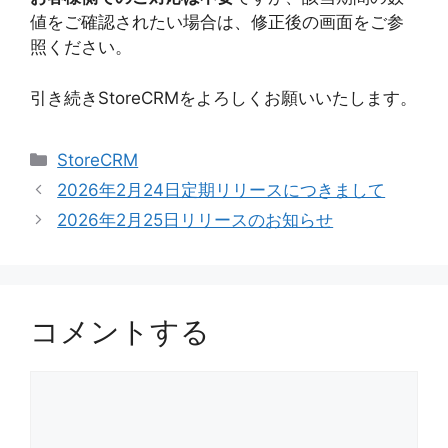
値をご確認されたい場合は、修正後の画面をご参
照ください。
引き続きStoreCRMをよろしくお願いいたします。
カ
StoreCRM
テ
2026年2月24日定期リリースにつきまして
ゴ
2026年2月25日リリースのお知らせ
リ
ー
コメントする
コ
メ
ン