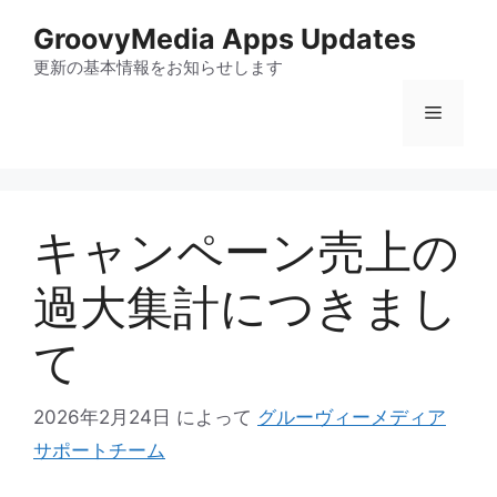
コ
GroovyMedia Apps Updates
ン
テ
更新の基本情報をお知らせします
ン
メ
ツ
へ
ス
ニ
キ
ッ
キャンペーン売上の
ュ
プ
過大集計につきまし
ー
て
2026年2月24日
によって
グルーヴィーメディア
サポートチーム