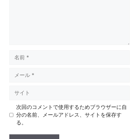
ト
名
前
メ
ー
ル
サ
イ
ト
次回のコメントで使用するためブラウザーに自
分の名前、メールアドレス、サイトを保存す
る。