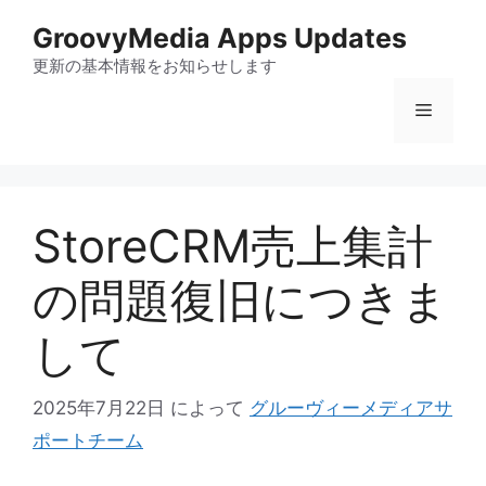
コ
GroovyMedia Apps Updates
ン
テ
更新の基本情報をお知らせします
ン
メ
ツ
へ
ス
ニ
キ
ッ
StoreCRM売上集計
ュ
プ
の問題復旧につきま
ー
して
2025年7月22日
によって
グルーヴィーメディアサ
ポートチーム