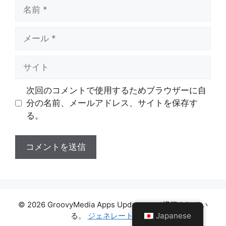
名
前
メ
ー
ル
サ
イ
ト
次回のコメントで使用するためブラウザーに自
分の名前、メールアドレス、サイトを保存す
る。
© 2026 GroovyMedia Apps Updates
• で構築されてい
る。
ジェネレートプレス
Japanese