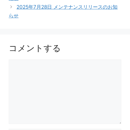
リ
2025年7月28日 メンテナンスリリースのお知
ー
らせ
コメントする
コ
メ
ン
ト