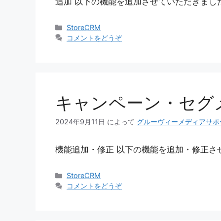
追加 以下の機能を追加させていただきました
カ
StoreCRM
テ
コメントをどうぞ
ゴ
リ
ー
キャンペーン・セグ
2024年9月11日
によって
グルーヴィーメディアサポ
機能追加・修正 以下の機能を追加・修正さ
カ
StoreCRM
テ
コメントをどうぞ
ゴ
リ
ー