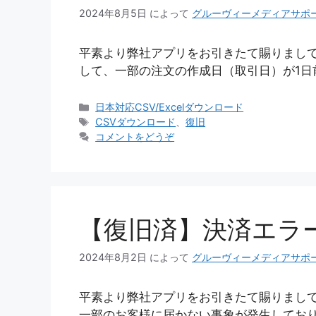
2024年8月5日
によって
グルーヴィーメディアサポ
平素より弊社アプリをお引きたて賜りまして、
して、一部の注文の作成日（取引日）が1日
カ
日本対応CSV/Excelダウンロード
テ
タ
CSVダウンロード
、
復旧
ゴ
グ
コメントをどうぞ
リ
ー
【復旧済】決済エラ
2024年8月2日
によって
グルーヴィーメディアサポ
平素より弊社アプリをお引きたて賜りまし
一部のお客様に届かない事象が発生しておりま