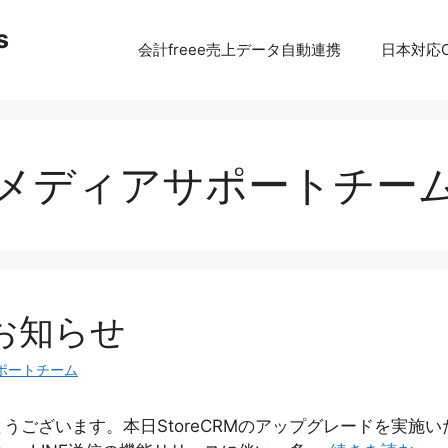
s
会計freee売上データ自動連携
日本対応C
メディアサポートチー
お知らせ
ポートチーム
うございます。本日StoreCRMのアップグレードを実施