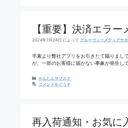
リ
ー
【重要】決済エラー
2024年7月24日
によって
グルーヴィーメディアサポ
平素より弊社アプリをお引きたて賜りまし
が、一部のお客様に届かない事象が発生して
カ
かんたんサブスク
テ
コメントをどうぞ
ゴ
リ
ー
再入荷通知・お気に