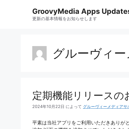
コ
GroovyMedia Apps Update
ン
テ
更新の基本情報をお知らせします
ン
ツ
へ
ス
グルーヴィー
キ
ッ
プ
定期機能リリースの
2024年10月22日
によって
グルーヴィーメディアサ
平素は当社アプリをご利用いただきありがと