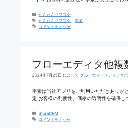
カ
かんたんサブスク
テ
タ
かんたんサブスク
、
決済
ゴ
グ
コメントをどうぞ
リ
ー
フローエディタ他複
2024年7月25日
によって
グルーヴィーメディアサポ
平素は当社アプリをご利用いただきありがと
定 お客様の利便性、価格の透明性を確保し
カ
StoreCRM
テ
コメントをどうぞ
ゴ