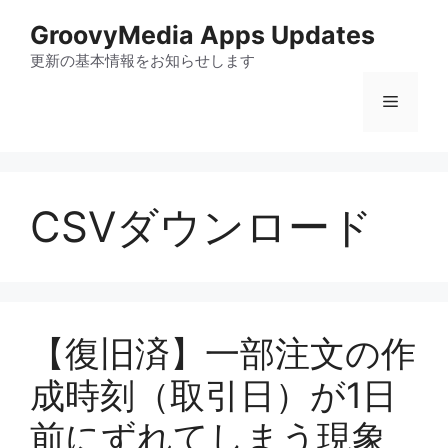
コ
GroovyMedia Apps Updates
ン
テ
更新の基本情報をお知らせします
ン
メ
ツ
へ
ス
ニ
キ
ッ
CSVダウンロード
ュ
プ
ー
【復旧済】一部注文の作
成時刻（取引日）が1日
前にずれてしまう現象