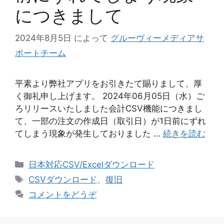
につきまして
2024年8月5日
によって
グルーヴィーメディアサ
ポートチーム
平素より弊社アプリをお引きたて賜りまして、厚
く御礼申し上げます。 2024年06月05日（水）ご
ろリリースいたしました会計CSV機能につきまし
て、一部の注文の作成日（取引日）が1日前にずれ
てしまう現象が発生しておりました …
続きを読む
カ
日本対応CSV/Excelダウンロード
テ
タ
CSVダウンロード
、
復旧
ゴ
グ
コメントをどうぞ
リ
ー