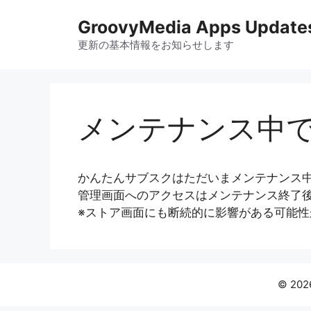
コ
GroovyMedia Apps Update
ン
テ
更新の基本情報をお知らせします
ン
ツ
へ
ス
メンテナンス中
キ
ッ
プ
かんたんサブスクはただいまメンテナンス
管理画面へのアクセスはメンテナンス終了
※ストア画面にも断続的に影響がある可能性
© 202