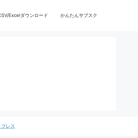
SV/Excelダウンロード
かんたんサブスク
トプレス