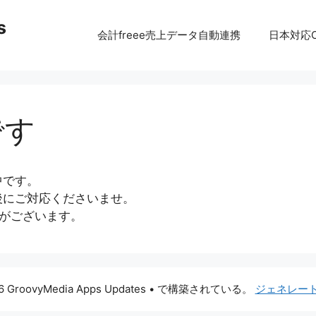
s
会計freee売上データ自動連携
日本対応C
です
中です。
後にご対応くださいませ。
がございます。
6 GroovyMedia Apps Updates
• で構築されている。
ジェネレー